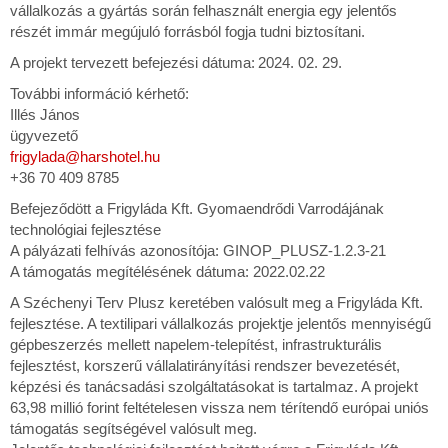
vállalkozás a gyártás során felhasznált energia egy jelentős
részét immár megújuló forrásból fogja tudni biztosítani.
A projekt tervezett befejezési dátuma: 2024. 02. 29.
További információ kérhető:
Illés János
ügyvezető
frigylada@harshotel.hu
+36 70 409 8785
Befejeződött a Frigyláda Kft. Gyomaendrődi Varrodájának
technológiai fejlesztése
A pályázati felhívás azonosítója: GINOP_PLUSZ-1.2.3-21
A támogatás megítélésének dátuma: 2022.02.22
A Széchenyi Terv Plusz keretében valósult meg a Frigyláda Kft.
fejlesztése. A textilipari vállalkozás projektje jelentős mennyiségű
gépbeszerzés mellett napelem-telepítést, infrastrukturális
fejlesztést, korszerű vállalatirányítási rendszer bevezetését,
képzési és tanácsadási szolgáltatásokat is tartalmaz. A projekt
63,98 millió forint feltételesen vissza nem térítendő európai uniós
támogatás segítségével valósult meg.