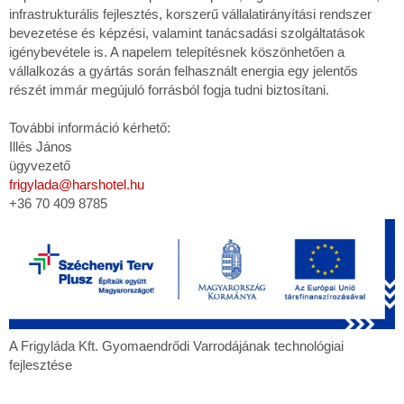
infrastrukturális fejlesztés, korszerű vállalatirányítási rendszer
bevezetése és képzési, valamint tanácsadási szolgáltatások
igénybevétele is. A napelem telepítésnek köszönhetően a
vállalkozás a gyártás során felhasznált energia egy jelentős
részét immár megújuló forrásból fogja tudni biztosítani.
További információ kérhető:
Illés János
ügyvezető
frigylada@harshotel.hu
+36 70 409 8785
A
A Frigyláda Kft. Gyomaendrődi Varrodájának technológiai
Frigyláda
fejlesztése
Kft.
Gyomaendrődi