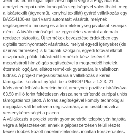
Jelentős technológiai fejlesztést hajtott végre a Frigyláda Kft.,
amelyet európai uniós támogatás segítségével valósíthatott meg:
a lakástextilt (ágyneműt, konyhai textíliát) gyártó vállalkozás egy
BASS4100-as ipari varró automatát vásárolt, melynek
segítségével a minőség és a termelékenység javulását kívánják
elérni. A kiváló minőséget, az egyenletes varratot automata
rendszer biztosítja. Új termékek bevezetése érdekében egy
digitális textilnyomtatót vásároltak, mellyel egyedi igényeket (kis
szériás termékek) is ki tudnak szolgálni, egyedi fotóval ellátott
díszpárnák, pólók, lakástextil termékek készítésével. A
megvásárolt hímző gép segítségével a megrendelő hotelek,
éttermek logójával ellátott termékek gyártására is vállalkozni
tudnak. A projekt megvalósítására a vállalkozás sikeres
támogatási kérelmet nyújtott be a GINOP Plusz-1.2.3.-21
kódszámú felhívás keretein belül, amelynek pozitív elbírálásával
63,98 millió forint feltételesen vissza nem térítendő európai uniós
támogatáshoz jutott. A forrás segítségével komoly technológiai
megújulás vált lehetővé a cég számára, ami tovább növeli a
versenyképességét a piacon.
A vállalkozás a projekt során gyomaendrődi telephelyén hajtotta
végre a fejlesztéseket, ennek a gépbeszerzésen felüli részét
képezi többek között napelem-telepítés, ingatlan korszerűsítés,