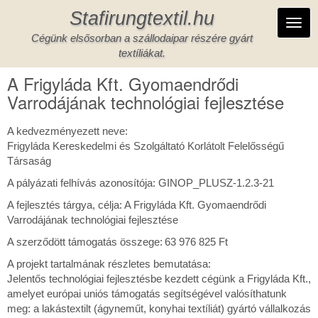
Ugrás
Stafirungtextil.hu
a
Toggl
tartalomra
Cégünk elsősorban a szállodaipar részére gyárt
navig
textíliákat.
A Frigyláda Kft. Gyomaendrődi
Varrodájának technológiai fejlesztése
A kedvezményezett neve:
Frigyláda Kereskedelmi és Szolgáltató Korlátolt Felelősségű
Társaság
A pályázati felhívás azonosítója: GINOP_PLUSZ-1.2.3-21
A fejlesztés tárgya, célja: A Frigyláda Kft. Gyomaendrődi
Varrodájának technológiai fejlesztése
A szerződött támogatás összege: 63 976 825 Ft
A projekt tartalmának részletes bemutatása:
Jelentős technológiai fejlesztésbe kezdett cégünk a Frigyláda Kft.,
amelyet európai uniós támogatás segítségével valósíthatunk
meg: a lakástextilt (ágyneműt, konyhai textíliát) gyártó vállalkozás