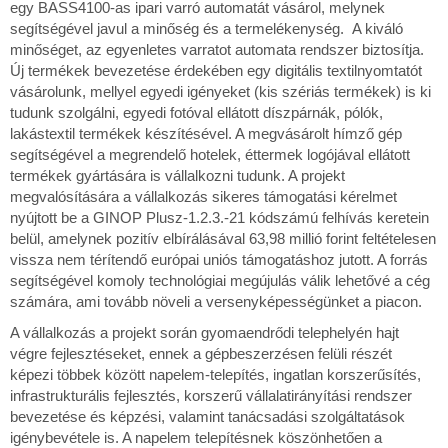
egy BASS4100-as ipari varró automatát vásárol, melynek
segítségével javul a minőség és a termelékenység. A kiváló
minőséget, az egyenletes varratot automata rendszer biztosítja.
Új termékek bevezetése érdekében egy digitális textilnyomtatót
vásárolunk, mellyel egyedi igényeket (kis szériás termékek) is ki
tudunk szolgálni, egyedi fotóval ellátott díszpárnák, pólók,
lakástextil termékek készítésével. A megvásárolt hímző gép
segítségével a megrendelő hotelek, éttermek logójával ellátott
termékek gyártására is vállalkozni tudunk. A projekt
megvalósítására a vállalkozás sikeres támogatási kérelmet
nyújtott be a GINOP Plusz-1.2.3.-21 kódszámú felhívás keretein
belül, amelynek pozitív elbírálásával 63,98 millió forint feltételesen
vissza nem térítendő európai uniós támogatáshoz jutott. A forrás
segítségével komoly technológiai megújulás válik lehetővé a cég
számára, ami tovább növeli a versenyképességünket a piacon.
A vállalkozás a projekt során gyomaendrődi telephelyén hajt
végre fejlesztéseket, ennek a gépbeszerzésen felüli részét
képezi többek között napelem-telepítés, ingatlan korszerűsítés,
infrastrukturális fejlesztés, korszerű vállalatirányítási rendszer
bevezetése és képzési, valamint tanácsadási szolgáltatások
igénybevétele is. A napelem telepítésnek köszönhetően a