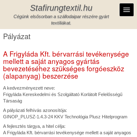
Ugrás
Stafirungtextil.hu
a
Toggl
tartalomra
Cégünk elsősorban a szállodaipar részére gyárt
navig
textíliákat.
Pályázat
A Frigyláda Kft. bérvarrási tevékenysége
mellett a saját anyagos gyártás
bevezetéséhez szükséges forgóeszköz
(alapanyag) beszerzése
A kedvezményezett neve:
Frigyláda Kereskedelmi és Szolgáltató Korlátolt Felelősségű
Társaság
A pályázati felhívás azonosítója:
GINOP_PLUSZ-1.4.3-24 KKV Technológia Plusz Hitelprogram
A fejlesztés tárgya, a hitel célja:
A Frigyláda Kft. bérvarrási tevékenysége mellett a saját anyagos