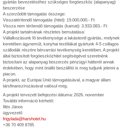
gyártás bevezetéséhez szükséges forgóeszköz (alapanyag)
beszerzése
A szerződött támogatás összege:
Visszatérítendő támogatás (hitel): 19.000.000.- Ft
Vissza nem térítendő támogatás (kamat): 3.933.083.- Ft
A projekt tartalmának részletes bemutatása:
Vállalkozásunk fő tevékenysége a lakástextil gyártás, melynek
keretében ágyneműt, konyhai textíliákat gyártunk 4-5 csillagos
szállodák részére bérvarrási tevékenység keretében. A projekt
által biztosított forgóeszközhitel segítségével szeretnénk
biztosítani az alapanyag beszerzés pénzügyi hátterét annak
érdekében, hogy mint önálló beszállító is meg tudjunk jelenni a
piacon.
A projekt, az Európai Unió támogatásával, a magyar állam
társfinanszírozásával valósul meg.
A projekt tervezett befejezési dátuma: 2026. november
További információ kérhető:
Illés János
ügyvezető
frigylada@harshotel.hu
+36 70 409 8785