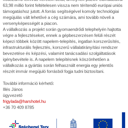
63,98 millió forint feltételesen vissza nem térítendő európai uniós
támogatáshoz jutott. A forrás segítségével komoly technológiai
megújulás vált lehetővé a cég számára, ami tovább növeli a
versenyképességét a piacon.
A vállalkozás a projekt során gyomaendrődi telephelyén hajtotta
végre a fejlesztéseket, ennek a gépbeszerzésen felüli részét
képezi többek között napelem-telepítés, ingatlan korszerűsítés,
infrastrukturális fejlesztés, korszerű vállalatirányítási rendszer
bevezetése és képzési, valamint tanácsadási szolgáltatások
igénybevétele is. A napelem telepítésnek köszönhetően a
vállalkozás a gyártás során felhasznált energia egy jelentős
részét immár megújuló forrásból fogja tudni biztosítani.
További információ kérhető:
Illés János
ügyvezető
frigylada@harshotel.hu
+36 70 409 8785