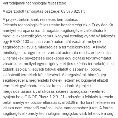
beszerzése
Varrodájának technológiai fejlesztése
A szerződött támogatás összege: 63 976 825 Ft
A projekt tartalmának részletes bemutatása:
Jelentős technológiai fejlesztésbe kezdett cégünk a Frigyláda Kft.,
amelyet európai uniós támogatás segítségével valósíthatunk
meg: a lakástextilt (ágyneműt, konyhai textíliát) gyártó vállalkozás
egy BASS4100-as ipari varró automatát vásárol, melynek
segítségével javul a minőség és a termelékenység. A kiváló
minőséget, az egyenletes varratot automata rendszer biztosítja.
Új termékek bevezetése érdekében egy digitális textilnyomtatót
vásárolunk, mellyel egyedi igényeket (kis szériás termékek) is ki
tudunk szolgálni, egyedi fotóval ellátott díszpárnák, pólók,
lakástextil termékek készítésével. A megvásárolt hímző gép
segítségével a megrendelő hotelek, éttermek logójával ellátott
termékek gyártására is vállalkozni tudunk. A projekt
megvalósítására a vállalkozás sikeres támogatási kérelmet
nyújtott be a GINOP Plusz-1.2.3.-21 kódszámú felhívás keretein
belül, amelynek pozitív elbírálásával 63,98 millió forint feltételesen
vissza nem térítendő európai uniós támogatáshoz jutott. A forrás
segítségével komoly technológiai megújulás válik lehetővé a cég