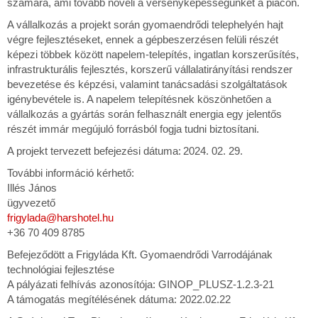
számára, ami tovább növeli a versenyképességünket a piacon.
A vállalkozás a projekt során gyomaendrődi telephelyén hajt
végre fejlesztéseket, ennek a gépbeszerzésen felüli részét
képezi többek között napelem-telepítés, ingatlan korszerűsítés,
infrastrukturális fejlesztés, korszerű vállalatirányítási rendszer
bevezetése és képzési, valamint tanácsadási szolgáltatások
igénybevétele is. A napelem telepítésnek köszönhetően a
vállalkozás a gyártás során felhasznált energia egy jelentős
részét immár megújuló forrásból fogja tudni biztosítani.
A projekt tervezett befejezési dátuma: 2024. 02. 29.
További információ kérhető:
Illés János
ügyvezető
frigylada@harshotel.hu
+36 70 409 8785
Befejeződött a Frigyláda Kft. Gyomaendrődi Varrodájának
technológiai fejlesztése
A pályázati felhívás azonosítója: GINOP_PLUSZ-1.2.3-21
A támogatás megítélésének dátuma: 2022.02.22