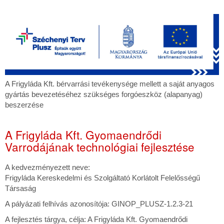
A
A Frigyláda Kft. bérvarrási tevékenysége mellett a saját anyagos
Frigyláda
gyártás bevezetéséhez szükséges forgóeszköz (alapanyag)
Kft.
beszerzése
bérvarrási
tevékenysége
A Frigyláda Kft. Gyomaendrődi
mellett
Varrodájának technológiai fejlesztése
a
saját
anyagos
A kedvezményezett neve:
gyártás
Frigyláda Kereskedelmi és Szolgáltató Korlátolt Felelősségű
bevezetéséhez
Társaság
szükséges
A pályázati felhívás azonosítója: GINOP_PLUSZ-1.2.3-21
forgóeszköz
(alapanyag)
A fejlesztés tárgya, célja: A Frigyláda Kft. Gyomaendrődi