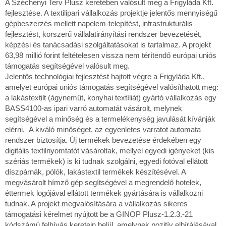
A Széchenyi Terv Plusz keretében valósult meg a Frigyláda Kft.
fejlesztése. A textilipari vállalkozás projektje jelentős mennyiségű
gépbeszerzés mellett napelem-telepítést, infrastrukturális
fejlesztést, korszerű vállalatirányítási rendszer bevezetését,
képzési és tanácsadási szolgáltatásokat is tartalmaz. A projekt
63,98 millió forint feltételesen vissza nem térítendő európai uniós
támogatás segítségével valósult meg.
Jelentős technológiai fejlesztést hajtott végre a Frigyláda Kft.,
amelyet európai uniós támogatás segítségével valósíthatott meg:
a lakástextilt (ágyneműt, konyhai textíliát) gyártó vállalkozás egy
BASS4100-as ipari varró automatát vásárolt, melynek
segítségével a minőség és a termelékenység javulását kívánják
elérni. A kiváló minőséget, az egyenletes varratot automata
rendszer biztosítja. Új termékek bevezetése érdekében egy
digitális textilnyomtatót vásároltak, mellyel egyedi igényeket (kis
szériás termékek) is ki tudnak szolgálni, egyedi fotóval ellátott
díszpárnák, pólók, lakástextil termékek készítésével. A
megvásárolt hímző gép segítségével a megrendelő hotelek,
éttermek logójával ellátott termékek gyártására is vállalkozni
tudnak. A projekt megvalósítására a vállalkozás sikeres
támogatási kérelmet nyújtott be a GINOP Plusz-1.2.3.-21
kódszámú felhívás keretein belül, amelynek pozitív elbírálásával