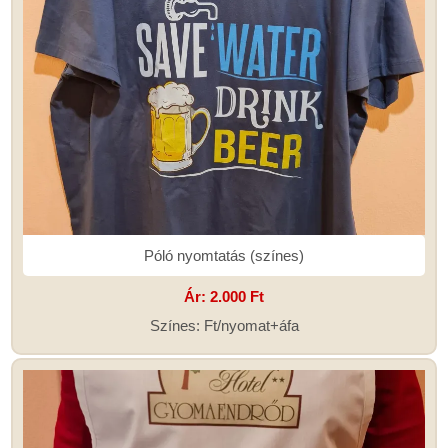
Póló nyomtatás (színes)
Ár:
2.000 Ft
Színes: Ft/nyomat+áfa