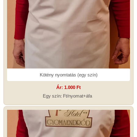
Kötény nyomtatás (egy szín)
Ár:
1.000 Ft
Egy szín: Ft/nyomat+áfa