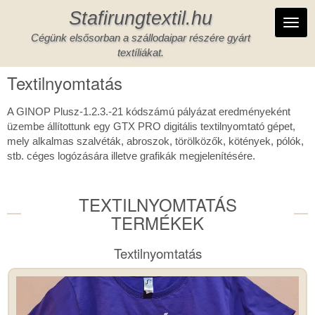
Ugrás
Stafirungtextil.hu
a
Toggl
tartalomra
Cégünk elsősorban a szállodaipar részére gyárt
navig
textíliákat.
Textilnyomtatás
A GINOP Plusz-1.2.3.-21 kódszámú pályázat eredményeként
üzembe állítottunk egy GTX PRO digitális textilnyomtató gépet,
mely alkalmas szalvéták, abroszok, törölközők, kötények, pólók,
stb. céges logózására illetve grafikák megjelenítésére.
TEXTILNYOMTATÁS
TERMÉKEK
Textilnyomtatás