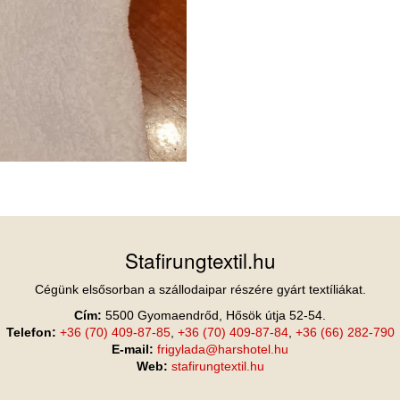
Stafirungtextil.hu
Cégünk elsősorban a szállodaipar részére gyárt textíliákat.
Cím:
5500 Gyomaendrőd, Hősök útja 52-54.
Telefon:
+36 (70) 409-87-85
,
+36 (70) 409-87-84
,
+36 (66) 282-790
E-mail:
frigylada@harshotel.hu
Web:
stafirungtextil.hu