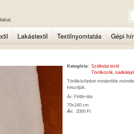
K
iákat.
A
ke
ki
xtil
Lakástextil
Textilnyomtatás
Gépi hí
me
Kategória
Szállodai textil
Törölközők, kádkilép
Törölközőinket mindenféle méretbe
készítjük.
Ár: Ft/db+áfa
70x140 cm
Ár
2000 Ft