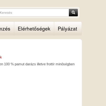
eresés
Keresés
resendő
fejezések
mzés
Elérhetőségek
Pályázat
gadása.
ők
n 100 % pamut darázs illetve frottír minőségben