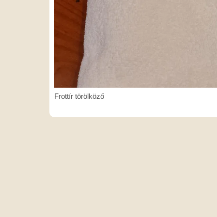
Frottír
Frottír törölköző
törölköző