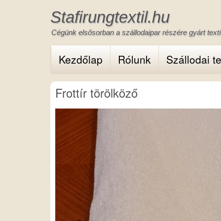
Ugrás
Stafirungtextil.hu
a
tartalomra
Cégünk elsősorban a szállodaipar részére gyárt textíl
Fő
Kezdőlap
Rólunk
Szállodai te
navigáció
Frottír törölköző