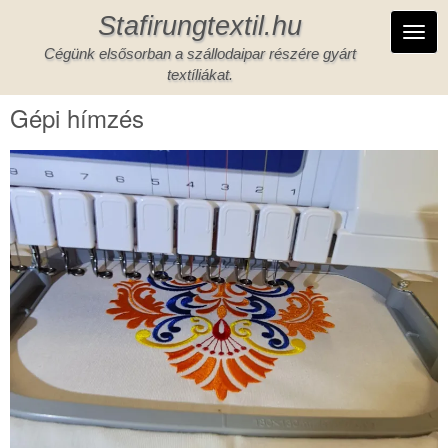
Ugrás
Stafirungtextil.hu
a
Toggl
tartalomra
Cégünk elsősorban a szállodaipar részére gyárt
navig
textíliákat.
Gépi hímzés