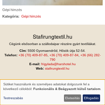
Gépi
Gépi hímzés
hímzés
Kategória
Gépi hímzés
Stafirungtextil.hu
Cégünk elsősorban a szállodaipar részére gyárt textíliákat.
Cím:
5500 Gyomaendrőd, Hősök útja 52-54.
Telefon:
+36 (70) 409-87-85
,
+36 (70) 409-87-84
,
+36 (66) 282-
790
E-mail:
frigylada@harshotel.hu
Web:
stafirungtextil.hu
Sütiket használunk és személyes adatokat dolgozunk fel a
Személyes
következő célokból:
Funkcionális & Beágyazott külső tartalom
.
adatok
és
Testreszabás
Elutasítás
Elfogadás
sütik